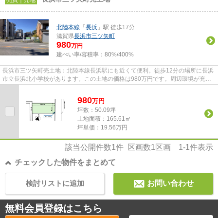
売買｜売地
北陸本線
「
長浜
」駅 徒歩17分
滋賀県
長浜市
三ツ矢町
980
万円
建ぺい率/容積率：
80%/400%
長浜市三ツ矢町売土地：北陸本線長浜駅にも近くて便利。徒歩12分の場所に長浜
市立長浜北小学校があります。この土地の価格は980万円です。周辺環境が充実
している土地です。住宅や店舗...
980
万
円
坪数：50.09坪
土地面積：165.61㎡
坪単価：19.56万円
該当公開件数
1
件 区画数
1
区画
1-1
件表示
チェックした物件をまとめて
検討リストに追加
お問い合わせ
無料会員登録はこちら