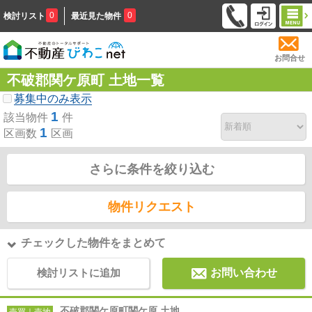
0
0
検討リスト
最近見た物件
お問合せ
不破郡関ケ原町 土地一覧
募集中のみ表示
1
該当物件
件
1
区画数
区画
さらに条件を絞り込む
物件リクエスト
チェックした物件をまとめて
検討リストに追加
お問い合わせ
不破郡関ケ原町関ケ原 土地