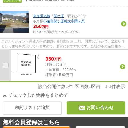
売買｜売地
東海道本線
「
関ケ原
」駅 徒歩30分
岐阜県
不破郡関ケ原町
大字関ケ原
350
万円
建ぺい率/容積率：
60%/200%
こだわりポイント満載の不破郡関ケ原町関ケ原 土地。国道365沿いで、350万円
という価格を実現していますので、非常におすすめです。当社の不動産情報をぜ
ひご覧ください。お薦めの不動...
350
万
円
坪数：62.3坪
土地面積：205.96㎡
坪単価：5.62万円
該当公開件数
1
件 区画数
1
区画
1-1
件表示
チェックした物件をまとめて
検討リストに追加
お問い合わせ
無料会員登録はこちら