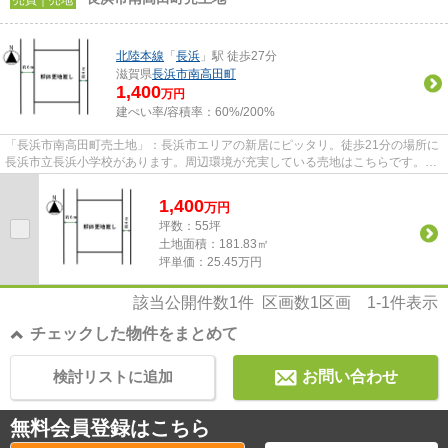
売買｜売地
北陸本線
「
長浜
」駅 徒歩27分
滋賀県
長浜市
南高田町
1,400
万円
建ぺい率/容積率：
60%/200%
「長浜市南高田町売土地」：長浜市エリアの新居にピッタリ。徒歩21分の場所に
長浜市立長浜小学校があります。周辺環境が充実している売地はこちらです。親
切丁寧な対応をモットーとし...
1,400
万
円
坪数：55坪
土地面積：181.83㎡
坪単価：25.45万円
該当公開件数
1
件 区画数
1
区画
1-1
件表示
チェックした物件をまとめて
検討リストに追加
お問い合わせ
無料会員登録はこちら