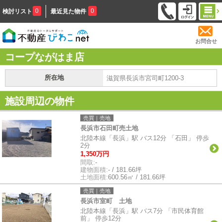
0
0
検討リスト
最近見た物件
お問合せ
コープながはま店
所在地
滋賀県長浜市宮司町1200-3
施設周辺の物件
売買｜売地
長浜市石田町売土地
北陸本線「長浜」駅 バス12分 「石田」 停歩
2分
1,350万円
間取:
-
建物面積:
- / 181.66坪
土地面積:
600.56㎡ / 181.66坪
売買｜売地
長浜市室町 土地
北陸本線「長浜」駅 バス7分 「市民体育館
前」 停歩12分