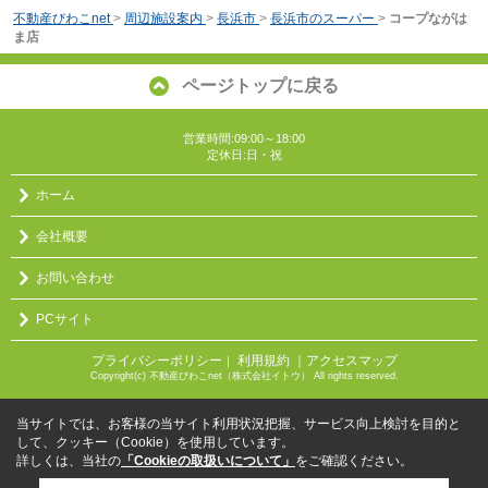
不動産びわこnet
>
周辺施設案内
>
長浜市
>
長浜市のスーパー
>
コープながは
ま店
ページトップに戻る
営業時間:09:00～18:00
定休日:日・祝
ホーム
会社概要
お問い合わせ
PCサイト
プライバシーポリシー
利用規約
｜アクセスマップ
｜
Copyright(c) 不動産びわこnet（株式会社イトウ） All rights reserved.
当サイトでは、お客様の当サイト利用状況把握、サービス向上検討を目的と
して、クッキー（Cookie）を使用しています。
詳しくは、当社の
「Cookieの取扱いについて」
をご確認ください。