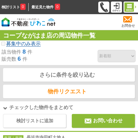
0
0
検討リスト
最近見た物件
お問合せ
コープながはま店の周辺物件一覧
募集中のみ表示
8
該当物件
件
6
販売数
件
さらに条件を絞り込む
物件リクエスト
チェックした物件をまとめて
検討リストに追加
お問い合わせ
長浜市寺田町土地Ａ