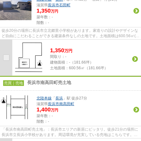
滋賀県
長浜市
石田町
1,350
万円
築年数：-
階数：-
徒歩20分の場所に長浜市立北郷里小学校があります。家造りの設計やデザインな
ど自由にこだわることができる建築条件なしの土地です。土地面積は600.56㎡(公
簿)です。不動産購入に関す...
1,350
万
円
間取り：-
建物面積：
-（181.66坪）
土地面積：
600.56㎡（181.66坪）
長浜市南高田町売土地
売買｜売地
北陸本線
「
長浜
」駅 徒歩27分
滋賀県
長浜市
南高田町
1,400
万円
築年数：-
階数：-
「長浜市南高田町売土地」：長浜市エリアの新居にピッタリ。徒歩21分の場所に
長浜市立長浜小学校があります。周辺環境が充実している売地はこちらです。親
切丁寧な対応をモットーとし...