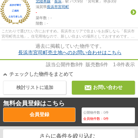
北陸本線
「
長浜
」駅 バス9分 「宮司東」 停歩3分
滋賀県
長浜市
宮司町
-
築年数：-
階数：-
こだわりで選びたい方におすすめ。長浜市エリアで住まいをお探しなら「長浜市
宮司町売土地」。住宅用地なので、新しい住まいの場所としておすすめです。良
好な住環境の保護を目的とし...
過去に掲載していた物件です。
長浜市宮司町売土地へのお問い合わせはこちら
該当公開件数
8
件 販売数
6
件
1-8
件表示
チェックした物件をまとめて
検討リストに追加
お問い合わせ
無料会員登録はこちら
公開物件数：
0
件
会員登録
会員物件数：
0
件
さらに条件を絞り込む