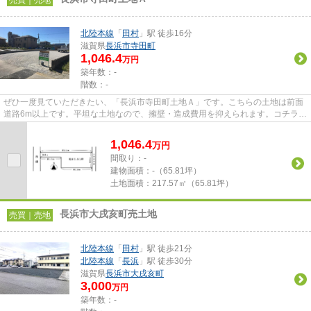
売買｜売地
北陸本線
「
田村
」駅 徒歩16分
滋賀県
長浜市
寺田町
1,046.4
万円
築年数：-
階数：-
ぜひ一度見ていただきたい、「長浜市寺田町土地Ａ」です。こちらの土地は前面
道路6m以上です。平坦な土地なので、擁壁・造成費用を抑えられます。コチラは
売地の情報となっています。...
1,046.4
万
円
間取り：-
建物面積：
-（65.81坪）
土地面積：
217.57㎡（65.81坪）
長浜市大戌亥町売土地
売買｜売地
北陸本線
「
田村
」駅 徒歩21分
北陸本線
「
長浜
」駅 徒歩30分
滋賀県
長浜市
大戌亥町
3,000
万円
築年数：-