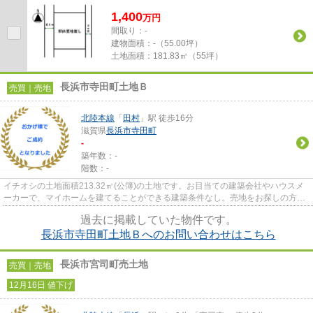
1,400
万
円
間取り：-
建物面積：
-（55.00坪）
土地面積：
181.83㎡（55坪）
長浜市寺田町土地Ｂ
売買｜売地
北陸本線
「
田村
」駅 徒歩16分
滋賀県
長浜市
寺田町
-
築年数：-
階数：-
イチオシの土地面積213.32㎡(公簿)の土地です。お目当ての建築会社やハウスメ
ーカーで、マイホームを建てることができる建築条件なし。売地をお探しの方に
是非見て頂きたいイチオシの...
過去に掲載していた物件です。
長浜市寺田町土地Ｂへのお問い合わせはこちら
長浜市宮司町売土地
売買｜売地
12月16日 値下げ