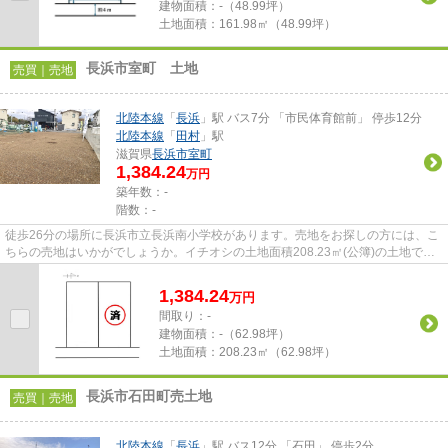
建物面積：
-（48.99坪）
土地面積：
161.98㎡（48.99坪）
長浜市室町 土地
売買｜売地
北陸本線
「
長浜
」駅 バス7分 「市民体育館前」 停歩12分
北陸本線
「
田村
」駅
滋賀県
長浜市
室町
1,384.24
万円
築年数：-
階数：-
徒歩26分の場所に長浜市立長浜南小学校があります。売地をお探しの方には、こ
ちらの売地はいかがでしょうか。イチオシの土地面積208.23㎡(公簿)の土地で
す。買い物の際の道のりも楽に...
1,384.24
万
円
間取り：-
建物面積：
-（62.98坪）
土地面積：
208.23㎡（62.98坪）
長浜市石田町売土地
売買｜売地
北陸本線
「
長浜
」駅 バス12分 「石田」 停歩2分