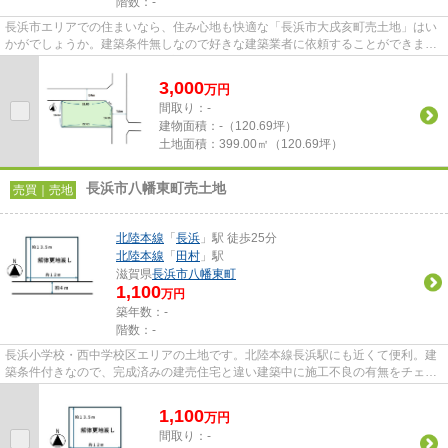
階数：-
長浜市エリアでの住まいなら、住み心地も快適な「長浜市大戌亥町売土地」はい
かがでしょうか。建築条件無しなので好きな建築業者に依頼することができま
す。価格3,000万円でニーズの高...
3,000
万
円
間取り：-
建物面積：
-（120.69坪）
土地面積：
399.00㎡（120.69坪）
長浜市八幡東町売土地
売買｜売地
北陸本線
「
長浜
」駅 徒歩25分
北陸本線
「
田村
」駅
滋賀県
長浜市
八幡東町
1,100
万円
築年数：-
階数：-
長浜小学校・西中学校区エリアの土地です。北陸本線長浜駅にも近くて便利。建
築条件付きなので、完成済みの建売住宅と違い建築中に施工不良の有無をチェッ
クできます。1,100万円という...
1,100
万
円
間取り：-