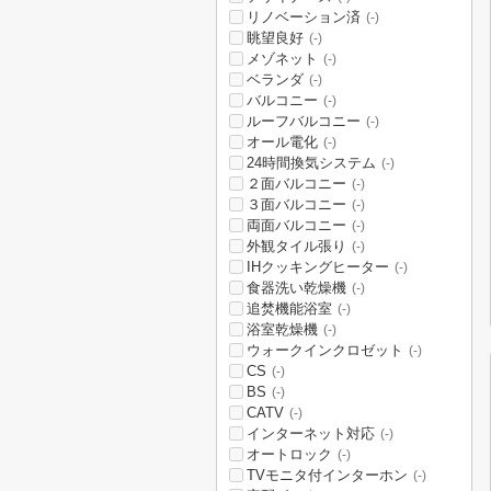
リノベーション済
(-)
眺望良好
(-)
メゾネット
(-)
ベランダ
(-)
バルコニー
(-)
ルーフバルコニー
(-)
オール電化
(-)
24時間換気システム
(-)
２面バルコニー
(-)
３面バルコニー
(-)
両面バルコニー
(-)
外観タイル張り
(-)
IHクッキングヒーター
(-)
食器洗い乾燥機
(-)
追焚機能浴室
(-)
浴室乾燥機
(-)
ウォークインクロゼット
(-)
CS
(-)
BS
(-)
CATV
(-)
インターネット対応
(-)
オートロック
(-)
TVモニタ付インターホン
(-)