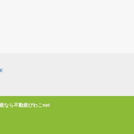
町
産なら不動産びわこnet