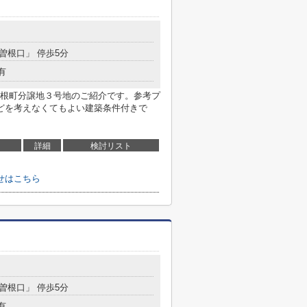
「曽根口」 停歩5分
有
根町分譲地３号地のご紹介です。参考プ
どを考えなくてもよい建築条件付きで
詳細
検討リスト
せはこちら
「曽根口」 停歩5分
有