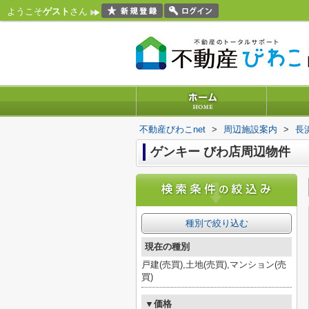
ようこそ
ゲスト
さん
不動産びわこnet
>
周辺施設案内
>
長
ゲンキー びわ店周辺物件
種別で絞り込む
現在の種別
戸建(売買),土地(売買),マンション(売
買)
▼価格