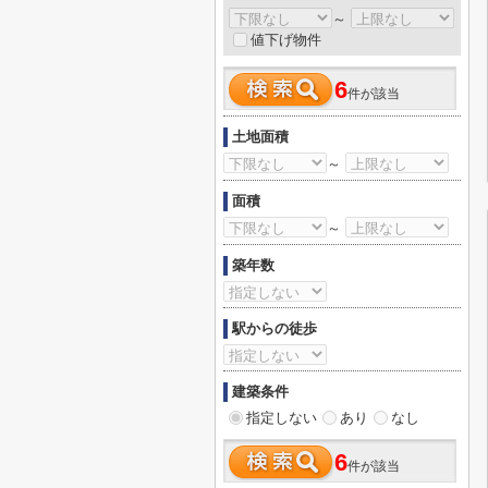
～
値下げ物件
6
件が該当
土地面積
～
面積
～
築年数
駅からの徒歩
建築条件
指定しない
あり
なし
6
件が該当