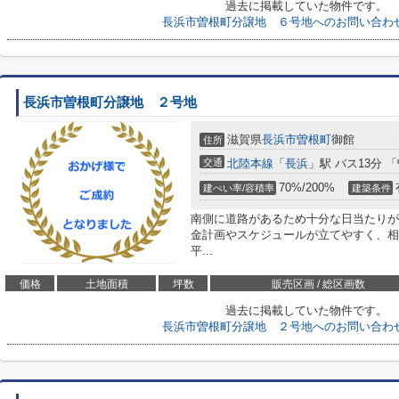
過去に掲載していた物件です。
長浜市曽根町分譲地 ６号地へのお問い合わ
長浜市曽根町分譲地 ２号地
滋賀県
長浜市
曽根町
御館
住所
交通
北陸本線
「
長浜
」駅 バス13分 
70%/200%
建ぺい率/容積率
建築条件
南側に道路があるため十分な日当たりが
金計画やスケジュールが立てやすく、相
平...
価格
土地面積
坪数
販売区画 / 総区画数
過去に掲載していた物件です。
長浜市曽根町分譲地 ２号地へのお問い合わ