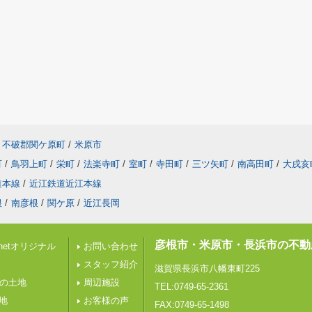
不破郡関ケ原町
/
米原市
町
/
鳥羽上町
/
栄町
/
法楽寺町
/
室町
/
寺田町
/
三ツ矢町
/
南高田町
/
大戌亥
道本線
/
近江鉄道近江本線
根
/
南彦根
/
関ケ原
/
近江長岡
彦根市・米原市・長浜市の不動
etオリジナル
お問い合わせ
スタッフ紹介
滋賀県長浜市八幡東町225
下の土地
周辺施設
TEL:0749-65-2361
地
お客様の声
FAX:0749-65-1498