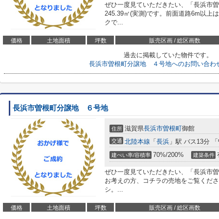
ぜひ一度見ていただきたい、「長浜市曽
245.39㎡(実測)です。前面道路6m
クで...
価格
土地面積
坪数
販売区画 / 総区画数
過去に掲載していた物件です。
長浜市曽根町分譲地 ４号地へのお問い合わ
長浜市曽根町分譲地 ６号地
滋賀県
長浜市
曽根町
御館
住所
交通
北陸本線
「
長浜
」駅 バス13分 
70%/200%
建ぺい率/容積率
建築条件
ぜひ一度見ていただきたい、「長浜市曽
お考えの方、コチラの売地をご覧ください。
シ。...
価格
土地面積
坪数
販売区画 / 総区画数