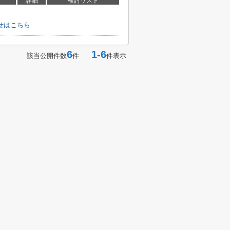
詳細
検討リスト
せはこちら
6
1-6
該当公開件数
件
件表示