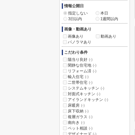
情報公開日
指定しない
本日
3日以内
1週間以内
画像・動画あり
画像あり
動画あり
パノラマあり
こだわり条件
陽当り良好
(-)
閑静な住宅地
(-)
リフォーム済
(-)
輸入住宅
(-)
二世帯住宅
(-)
システムキッチン
(-)
対面式キッチン
(-)
アイランドキッチン
(-)
床暖房
(-)
床下収納
(-)
複層ガラス
(-)
南向き
(-)
ペット相談
(-)
デザイナーズ
(-)