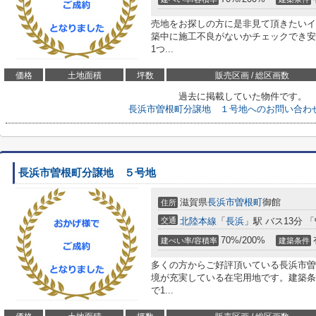
売地をお探しの方に是非見て頂きたいイ
築中に施工不良がないかチェックでき安
1つ...
価格
土地面積
坪数
販売区画 / 総区画数
過去に掲載していた物件です。
長浜市曽根町分譲地 １号地へのお問い合わ
長浜市曽根町分譲地 ５号地
滋賀県
長浜市
曽根町
御館
住所
交通
北陸本線
「
長浜
」駅 バス13分 
70%/200%
建ぺい率/容積率
建築条件
多くの方からご好評頂いている長浜市曽
境が充実している在宅用地です。建築条
で1...