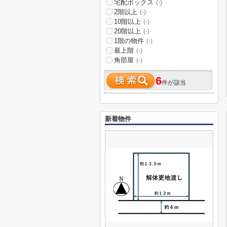
宅配ボックス
(-)
2階以上
(-)
10階以上
(-)
20階以上
(-)
1階の物件
(-)
最上階
(-)
角部屋
(-)
6
件が該当
新着物件