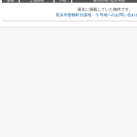
価格
土地面積
坪数
販売区画 / 総区画数
過去に掲載していた物件です。
長浜市曽根町分譲地 ５号地へのお問い合わ