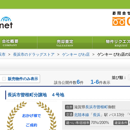
浜市
>
長浜市のドラッグストア
>
ゲンキー びわ店
>
ゲンキー びわ店の
並び順：
販売物件のみ表示
6
1-6
該当公開件数
件
件表示
長浜市曽根町分譲地 ４号地
滋賀県
長浜市
曽根町
御館
住所
交通
北陸本線
「
長浜
」駅 バス13分 
70%/200%
建ぺい率/容積率
建築条件