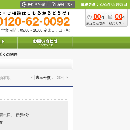
最終更新：2026年08月08日
00
00
件
件
最近見た物件
検討リスト
営業時間：09:00～18:00
定休日：日・祝
近くの物件
表示件数：
「曽根口」 停歩5分
有