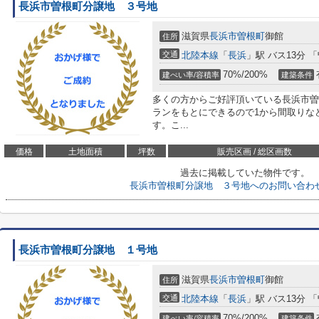
長浜市曽根町分譲地 ３号地
滋賀県
長浜市
曽根町
御館
住所
交通
北陸本線
「
長浜
」駅 バス13分 
70%/200%
建ぺい率/容積率
建築条件
多くの方からご好評頂いている長浜市曽
ランをもとにできるので1から間取りな
す。こ...
価格
土地面積
坪数
販売区画 / 総区画数
過去に掲載していた物件です。
長浜市曽根町分譲地 ３号地へのお問い合わ
長浜市曽根町分譲地 １号地
滋賀県
長浜市
曽根町
御館
住所
交通
北陸本線
「
長浜
」駅 バス13分 
70%/200%
建ぺい率/容積率
建築条件