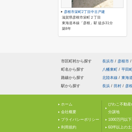
彦根市栄町2丁目中古戸建
滋賀県彦根市栄町２丁目
東海道本線「彦根」駅 徒歩31分
築8年
市区町村から探す
長浜市
/
彦根市
/
町名から探す
八幡東町
/
平田
路線から探す
北陸本線
/
東海
駅から探す
長浜
/
田村
/
彦
ホーム
びわこ不動産n
会社概要
分譲地
プライバシーポリシー
1000万円以
利用規約
60坪以上の土