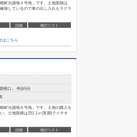
根町分譲地４号地」です。土地面積は
以上は確保しているので車の出し入れもラクラ
詳細
検討リスト
せはこちら
「曽根口」 停歩5分
有
根町分譲地６号地」です。土地の購入を
土地面積は251.1㎡(実測)でイチオ
詳細
検討リスト