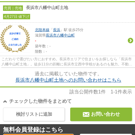
長浜市八幡中山町土地
売買｜売地
4月27日 値下げ
北陸本線
「
長浜
」駅 徒歩25分
滋賀県
長浜市
八幡中山町
-
築年数：-
階数：-
こだわりで選びたい方におすすめ。長浜市エリアで住まいをお探しなら「長浜市
八幡中山町土地」。徒歩11分の距離に長浜市立西中学校があるのも魅力。不動産
探しは経験豊富な不動産のプ...
過去に掲載していた物件です。
長浜市八幡中山町土地へのお問い合わせはこちら
該当公開件数
1
件
1-1
件表示
チェックした物件をまとめて
検討リストに追加
お問い合わせ
無料会員登録はこちら