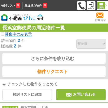
0
0
検討リスト
最近見た物件
お問合せ
長浜室郵便局の周辺物件一覧
募集中のみ表示
2
該当物件
件
2
販売数
件
さらに条件を絞り込む
物件リクエスト
チェックした物件をまとめて
検討リストに追加
お問い合わせ
長浜市室町 土地