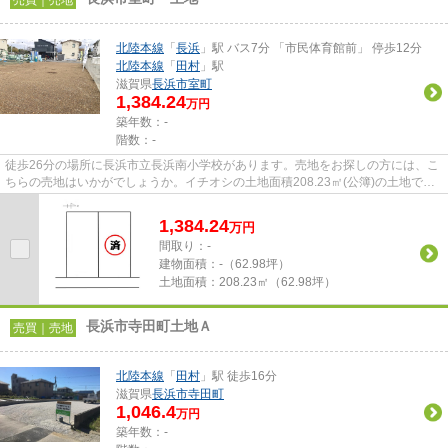
売買｜売地
北陸本線
「
長浜
」駅 バス7分 「市民体育館前」 停歩12分
北陸本線
「
田村
」駅
滋賀県
長浜市
室町
1,384.24
万円
築年数：-
階数：-
徒歩26分の場所に長浜市立長浜南小学校があります。売地をお探しの方には、こ
ちらの売地はいかがでしょうか。イチオシの土地面積208.23㎡(公簿)の土地で
す。買い物の際の道のりも楽に...
1,384.24
万
円
間取り：-
建物面積：
-（62.98坪）
土地面積：
208.23㎡（62.98坪）
長浜市寺田町土地Ａ
売買｜売地
北陸本線
「
田村
」駅 徒歩16分
滋賀県
長浜市
寺田町
1,046.4
万円
築年数：-