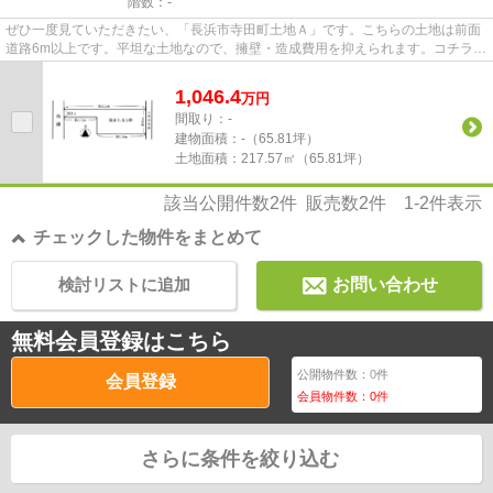
階数：-
ぜひ一度見ていただきたい、「長浜市寺田町土地Ａ」です。こちらの土地は前面
道路6m以上です。平坦な土地なので、擁壁・造成費用を抑えられます。コチラは
売地の情報となっています。...
1,046.4
万
円
間取り：-
建物面積：
-（65.81坪）
土地面積：
217.57㎡（65.81坪）
該当公開件数
2
件 販売数
2
件
1-2
件表示
チェックした物件をまとめて
検討リストに追加
お問い合わせ
無料会員登録はこちら
公開物件数：
0
件
会員登録
会員物件数：
0
件
さらに条件を絞り込む