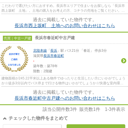
こだわりで選びたい方におすすめ。長浜市エリアで住まいをお探しなら「長浜市
西上坂町 土地」。土地の購入をお考えの方、コチラの売地をご覧ください。自
分の好みの建物を建てるとい...
過去に掲載していた物件です。
長浜市西上坂町 土地へのお問い合わせはこちら
長浜市春近町中古戸建
売買｜中古一戸建
北陸本線
「
長浜
」駅 バス21分 「春近」 停歩3分
滋賀県
長浜市
春近町
-
築年数：築78年
階数：2階建
建物面積が245.22平米以上ある物件でゆったりと生活したい方にいかがでしょう
か☆徒歩3分以内でバス停まで行ける物件はいかがでしょうか☆快適な室内環境
を持つ、中古の一戸建て物件です...
過去に掲載していた物件です。
長浜市春近町中古戸建へのお問い合わせはこちら
該当公開件数
3
件 販売数
1
件
1-3
件表示
チェックした物件をまとめて