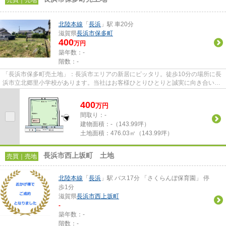
売買｜売地
北陸本線
「
長浜
」駅 車20分
滋賀県
長浜市
保多町
400
万円
築年数：-
階数：-
「長浜市保多町売土地」：長浜市エリアの新居にピッタリ。徒歩10分の場所に長
浜市立北郷里小学校があります。当社はお客様ひとりひとりと誠実に向き合い、
ご満足いただける住まい情報...
400
万
円
間取り：-
建物面積：
-（143.99坪）
土地面積：
476.03㎡（143.99坪）
長浜市西上坂町 土地
売買｜売地
北陸本線
「
長浜
」駅 バス17分 「さくらんぼ保育園」 停
歩1分
滋賀県
長浜市
西上坂町
-
築年数：-
階数：-