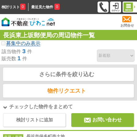
0
0
検討リスト
最近見た物件
お問合せ
長浜東上坂郵便局の周辺物件一覧
募集中のみ表示
3
該当物件
件
1
販売数
件
さらに条件を絞り込む
物件リクエスト
チェックした物件をまとめて
検討リストに追加
お問い合わせ
長浜市保多町売土地