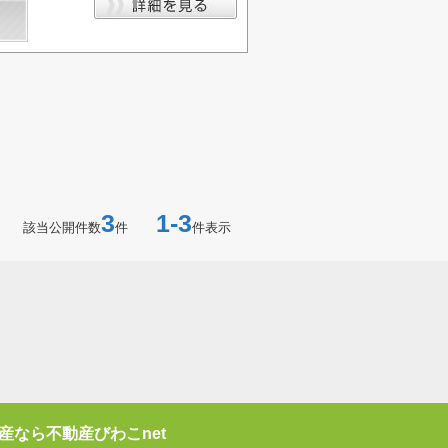
3
1-3
該当公開件数
件
件表示
産なら不動産びわこnet