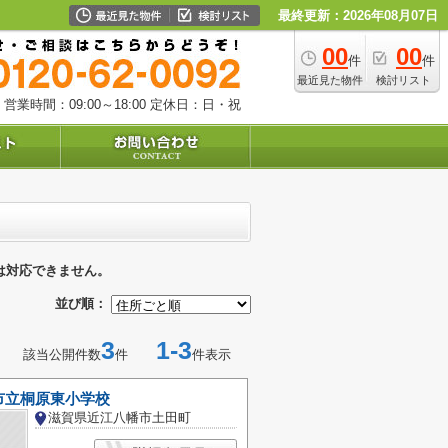
最終更新：2026年08月07日
00
00
件
件
最近見た物件
検討リスト
営業時間：09:00～18:00
定休日：日・祝
は対応できません。
並び順：
3
1-3
該当公開件数
件
件表示
市立桐原東小学校
滋賀県近江八幡市土田町