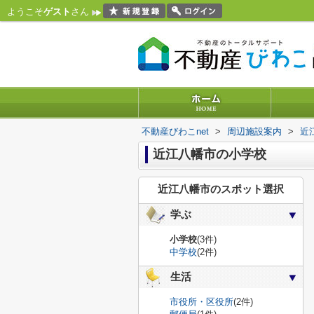
ようこそ
ゲスト
さん
不動産びわこnet
>
周辺施設案内
>
近
近江八幡市の小学校
近江八幡市のスポット選択
学ぶ
小学校
(3件)
中学校
(2件)
生活
市役所・区役所
(2件)