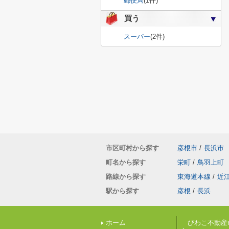
郵便局
(1件)
買う
スーパー
(2件)
市区町村から探す
彦根市
/
長浜市
町名から探す
栄町
/
鳥羽上町
路線から探す
東海道本線
/
近
駅から探す
彦根
/
長浜
ホーム
びわこ不動産n