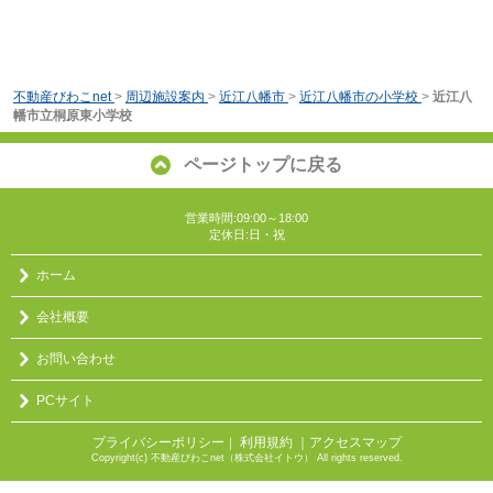
不動産びわこnet
>
周辺施設案内
>
近江八幡市
>
近江八幡市の小学校
>
近江八
幡市立桐原東小学校
ページトップに戻る
営業時間:09:00～18:00
定休日:日・祝
ホーム
会社概要
お問い合わせ
PCサイト
プライバシーポリシー
利用規約
｜アクセスマップ
｜
Copyright(c) 不動産びわこnet（株式会社イトウ） All rights reserved.