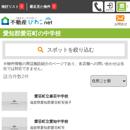
0
0
検討リスト
最近見た物件
お問合せ
愛知郡愛荘町の中学校
スポットを絞り込む
※物件情報の周辺施設紹介のページであり、各店舗への問い合わせは当
社では対応できません。
該当件数
2
件
愛荘町立秦荘中学校
滋賀県愛知郡愛荘町安孫子
-
愛荘町立愛知中学校
滋賀県愛知郡愛荘町市