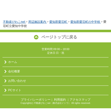
不動産びわこnet
>
周辺施設案内
>
愛知郡愛荘町
>
愛知郡愛荘町の中学校
>
愛
荘町立愛知中学校
ページトップに戻る
営業時間:09:00～18:00
定休日:日・祝
ホーム
会社概要
お問い合わせ
PCサイト
プライバシーポリシー
利用規約
｜アクセスマップ
｜
Copyright(c) 不動産びわこnet（株式会社イトウ） All rights reserved.