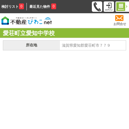
0
0
検討リスト
最近見た物件
お問合せ
愛荘町立愛知中学校
所在地
滋賀県愛知郡愛荘町市７７９