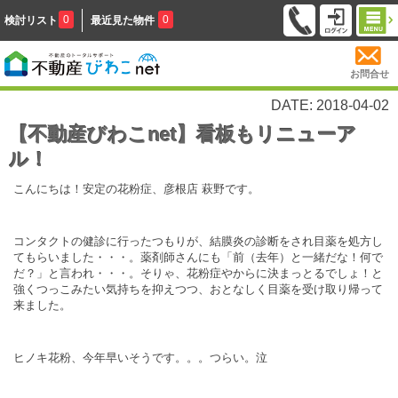
0
0
検討リスト
最近見た物件
お問合せ
DATE: 2018-04-02
【不動産びわこnet】看板もリニューア
ル！
こんにちは！安定の花粉症、彦根店 萩野です。
コンタクトの健診に行ったつもりが、結膜炎の診断をされ目薬を処方し
てもらいました・・・。薬剤師さんにも「前（去年）と一緒だな！何で
だ？」と言われ・・・。そりゃ、花粉症やからに決まっとるでしょ！と
強くつっこみたい気持ちを抑えつつ、おとなしく目薬を受け取り帰って
来ました。
ヒノキ花粉、今年早いそうです。。。つらい。泣