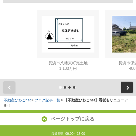
長浜市八幡東町売土地
長浜市保
1,100万円
40
不動産びわこnet
>
ブログ記事一覧
>
【不動産びわこnet】看板もリニューア
ル！
ページトップに戻る
営業時間:09:00～18:00