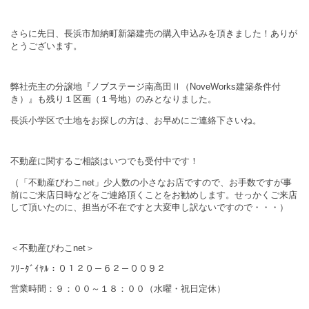
さらに先日、長浜市加納町新築建売の購入申込みを頂きました！ありが
とうございます。
弊社売主の分譲地『ノブステージ南高田Ⅱ（NoveWorks建築条件付
き）』も残り１区画（１号地）のみとなりました。
長浜小学区で土地をお探しの方は、お早めにご連絡下さいね。
不動産に関するご相談はいつでも受付中です！
（「不動産びわこnet」少人数の小さなお店ですので、お手数ですが事
前にご来店日時などをご連絡頂くことをお勧めします。せっかくご来店
して頂いたのに、担当が不在ですと大変申し訳ないですので・・・）
＜不動産びわこnet＞
ﾌﾘｰﾀﾞｲﾔﾙ：０１２０－６２－００９２
営業時間：９：００～１８：００（水曜・祝日定休）