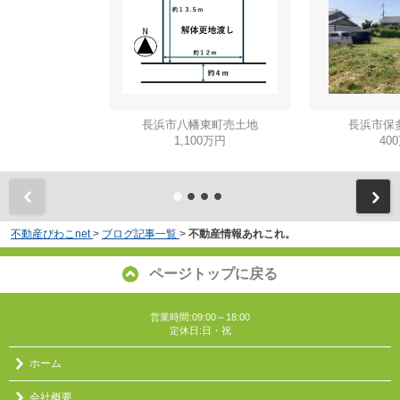
長浜市八幡東町売土地
長浜市保
1,100万円
40
不動産びわこnet
>
ブログ記事一覧
>
不動産情報あれこれ。
ページトップに戻る
営業時間:09:00～18:00
定休日:日・祝
ホーム
会社概要