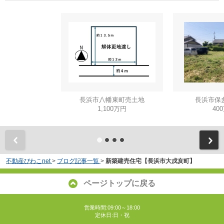
長浜市八幡東町売土地
長浜市保
1,100万円
40
不動産びわこnet
>
ブログ記事一覧
>
新築建売住宅【長浜市大戌亥町】
ページトップに戻る
営業時間:09:00～18:00
定休日:日・祝