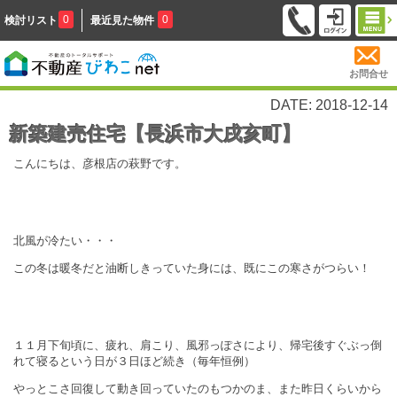
0
0
検討リスト
最近見た物件
お問合せ
DATE: 2018-12-14
新築建売住宅【長浜市大戌亥町】
こんにちは、彦根店の萩野です。
北風が冷たい・・・
この冬は暖冬だと油断しきっていた身には、既にこの寒さがつらい！
１１月下旬頃に、疲れ、肩こり、風邪っぽさにより、帰宅後すぐぶっ倒
れて寝るという日が３日ほど続き（毎年恒例）
やっとこさ回復して動き回っていたのもつかのま、また昨日くらいから