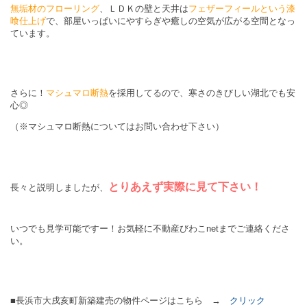
無垢材のフローリング
、ＬＤＫの壁と天井は
フェザーフィールという漆
喰仕上げ
で、部屋いっぱいにやすらぎや癒しの空気が広がる空間となっ
ています。
さらに！
マシュマロ断熱
を採用してるので、寒さのきびしい湖北でも安
心◎
（※マシュマロ断熱についてはお問い合わせ下さい）
とりあえず実際に見て下さい！
長々と説明しましたが、
いつでも見学可能ですー！お気軽に不動産びわこnetまでご連絡くださ
い。
■長浜市大戌亥町新築建売の物件ページはこちら →
クリック