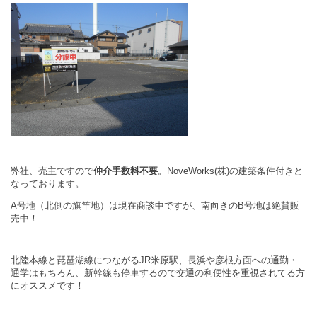
弊社、売主ですので
仲介手数料不要
。NoveWorks(株)の建築条件付きと
なっております。
A号地（北側の旗竿地）は現在商談中ですが、南向きのB号地は絶賛販
売中！
北陸本線と琵琶湖線につながるJR米原駅、長浜や彦根方面への通勤・
通学はもちろん、新幹線も停車するので交通の利便性を重視されてる方
にオススメです！