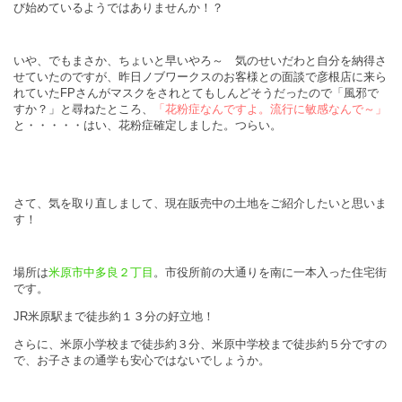
び始めているようではありませんか！？
いや、でもまさか、ちょいと早いやろ～ 気のせいだわと自分を納得さ
せていたのですが、昨日ノブワークスのお客様との面談で彦根店に来ら
れていたFPさんがマスクをされとてもしんどそうだったので「風邪で
すか？」と尋ねたところ、
「花粉症なんですよ。流行に敏感なんで～」
と・・・・・はい、花粉症確定しました。つらい。
さて、気を取り直しまして、現在販売中の土地をご紹介したいと思いま
す！
場所は
米原市中多良２丁目
。市役所前の大通りを南に一本入った住宅街
です。
JR米原駅まで徒歩約１３分の好立地！
さらに、米原小学校まで徒歩約３分、米原中学校まで徒歩約５分ですの
で、お子さまの通学も安心ではないでしょうか。