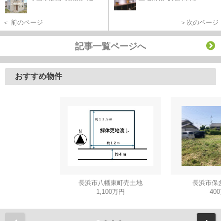
＜ 前のページ
＞次のページ
記事一覧ページへ
おすすめ物件
長浜市八幡東町売土地
長浜市保
1,100万円
40