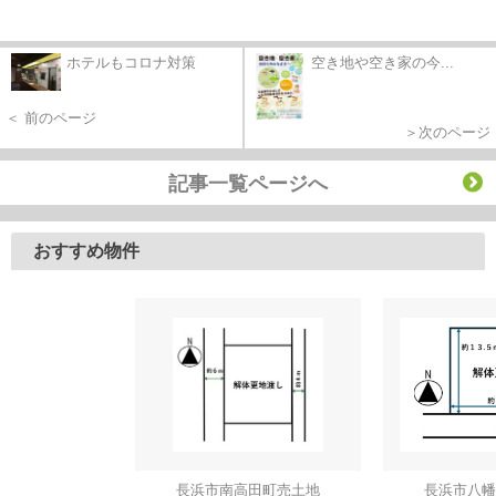
ホテルもコロナ対策
空き地や空き家の今...
＜ 前のページ
＞次のページ
記事一覧ページへ
おすすめ物件
長浜市南高田町売土地
長浜市八幡