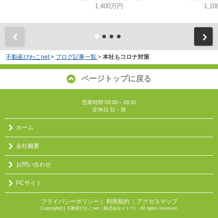
1,400万円
1,1
不動産びわこnet
>
ブログ記事一覧
>
本社もコロナ対策
ページトップに戻る
営業時間:09:00～18:00
定休日:日・祝
ホーム
会社概要
お問い合わせ
PCサイト
プライバシーポリシー
利用規約
｜アクセスマップ
｜
Copyright(c) 不動産びわこnet（株式会社イトウ） All rights reserved.