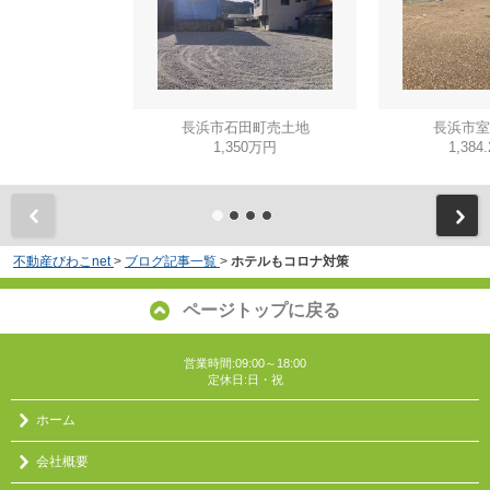
長浜市石田町売土地
長浜市室
1,350万円
1,384
不動産びわこnet
>
ブログ記事一覧
>
ホテルもコロナ対策
ページトップに戻る
営業時間:09:00～18:00
定休日:日・祝
ホーム
会社概要