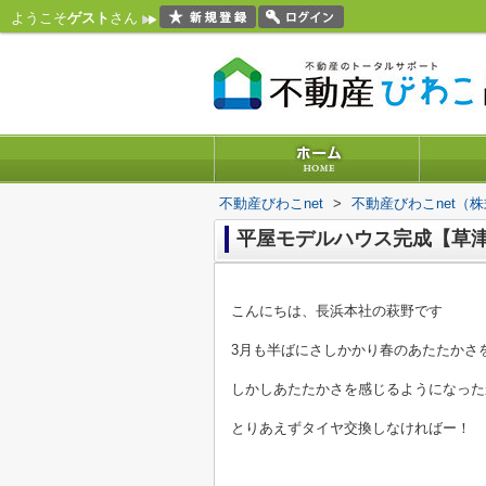
ようこそ
ゲスト
さん
不動産びわこnet
>
不動産びわこnet（
平屋モデルハウス完成【草
こんにちは、長浜本社の萩野です
3月も半ばにさしかかり春のあたたかさ
しかしあたたかさを感じるようになった
とりあえずタイヤ交換しなければー！