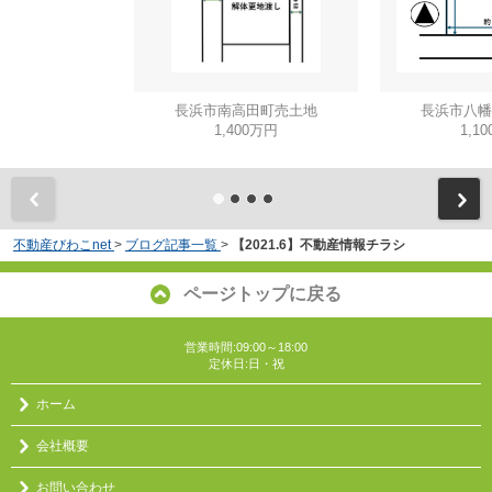
長浜市南高田町売土地
長浜市八幡
1,400万円
1,1
不動産びわこnet
>
ブログ記事一覧
>
【2021.6】不動産情報チラシ
ページトップに戻る
営業時間:09:00～18:00
定休日:日・祝
ホーム
会社概要
お問い合わせ