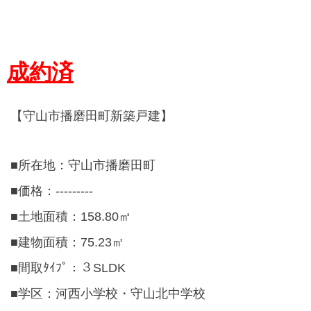
成約済
【守山市播磨田町新築戸建】
■所在地：守山市播磨田
町
■価格：---------
■土地面積：158.80㎡
■建物面積：75.23㎡
■間取ﾀｲﾌﾟ：３SLDK
■学区：河西小学校・守山北中学校