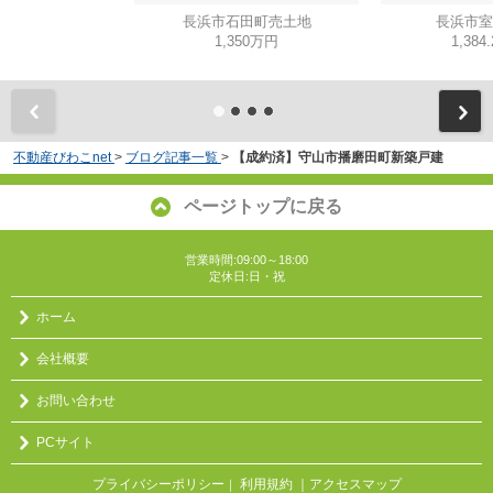
長浜市石田町売土地
長浜市室
1,350万円
1,384
不動産びわこnet
>
ブログ記事一覧
>
【成約済】守山市播磨田町新築戸建
ページトップに戻る
営業時間:09:00～18:00
定休日:日・祝
ホーム
会社概要
お問い合わせ
PCサイト
プライバシーポリシー
利用規約
｜アクセスマップ
｜