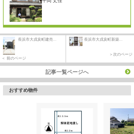
平岡 丈佳
長浜市大戌亥町建売...
長浜市大戌亥町新築...
＞次のページ
＜ 前のページ
記事一覧ページへ
おすすめ物件