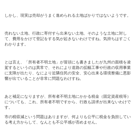
しかし、現実は売却がうまく進められる土地ばかりではないようです。
売れない土地、行政に寄付すら出来ない土地、そのような土地に対し
て、費用をかけて登記をする気が起きないわけですね。気持ちはすごく
わかります。
とは言え、「所有者不明土地」が冒頭にも書きましたが九州の面積を凌
駕するというのは異常で、それにより道路の拡幅工事や行政の収用事業
に支障が出たり、なにより近隣住民の安全、安心出来る環境整備に悪影
響が出ていることが非常に問題なわけすね。
あと補足になりますが、所有者不明土地にかかる税金（固定資産税等）
についても、これ、所有者不明ですから、行政も請求が出来ないわけで
す。
市の税収減という問題はありますが、何よりも公平に税金を負担してい
る考え方からして、なんとも不公平感が否めません。