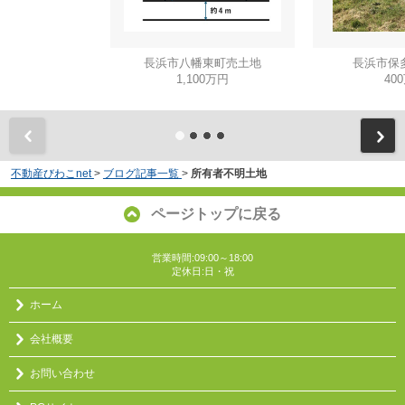
長浜市八幡東町売土地
長浜市保
1,100万円
40
不動産びわこnet
>
ブログ記事一覧
>
所有者不明土地
ページトップに戻る
営業時間:09:00～18:00
定休日:日・祝
ホーム
会社概要
お問い合わせ