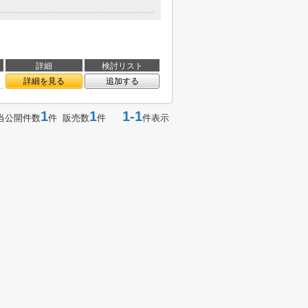
詳細
検討リスト
詳細を見る
追加する
1
1
1-1
当公開件数
件 販売数
件
件表示