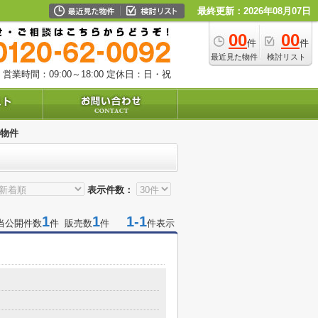
最終更新：2026年08月07日
00
00
件
件
最近見た物件
検討リスト
営業時間：09:00～18:00
定休日：日・祝
物件
表示件数：
1
1
1-1
当公開件数
件 販売数
件
件表示