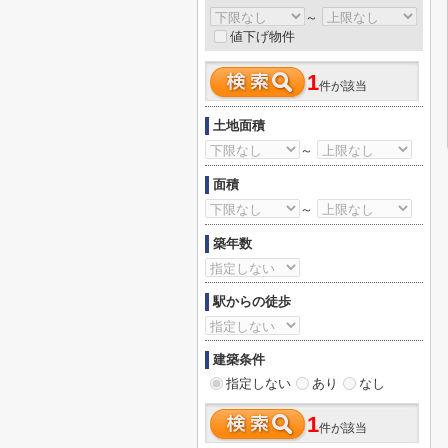
～
値下げ物件
1
件が該当
土地面積
～
面積
～
築年数
駅からの徒歩
建築条件
指定しない
あり
なし
1
件が該当