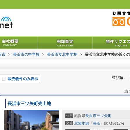
浜市
>
長浜市の中学校
>
長浜市立北中学校
>
長浜市立北中学校の近くの
並び順：
販売物件のみ表示
該
長浜市三ツ矢町売土地
滋賀県
長浜市
三ツ矢町
住所
交通
北陸本線
「
長浜
」駅 徒歩17分