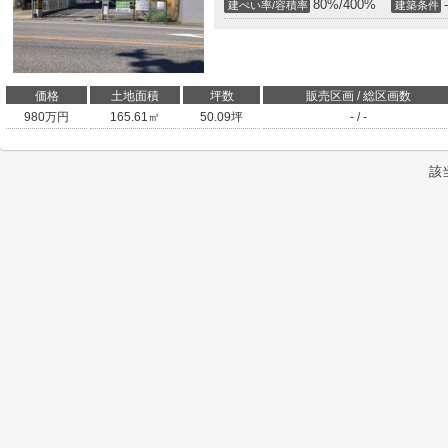
80%/400%
-
建ぺい率/容積率
建築条件
価格
土地面積
坪数
販売区画 / 総区画数
980
万円
165.61㎡
50.09坪
- / -
該