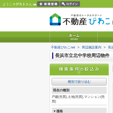
ようこそ
ゲスト
さん
不動産びわこnet
>
周辺施設案内
>
長
長浜市立北中学校周辺物件
種別で絞り込む
現在の種別
戸建(売買),土地(売買),マンション(売
買)
▼価格