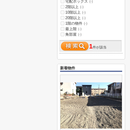
宅配ボックス
(-)
2階以上
(-)
10階以上
(-)
20階以上
(-)
1階の物件
(-)
最上階
(-)
角部屋
(-)
1
件が該当
新着物件