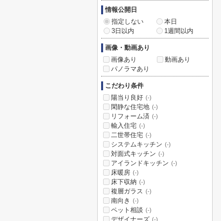
情報公開日
指定しない
本日
3日以内
1週間以内
画像・動画あり
画像あり
動画あり
パノラマあり
こだわり条件
陽当り良好
(-)
閑静な住宅地
(-)
リフォーム済
(-)
輸入住宅
(-)
二世帯住宅
(-)
システムキッチン
(-)
対面式キッチン
(-)
アイランドキッチン
(-)
床暖房
(-)
床下収納
(-)
複層ガラス
(-)
南向き
(-)
ペット相談
(-)
デザイナーズ
(-)