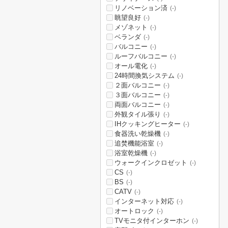
リノベーション済
(-)
眺望良好
(-)
メゾネット
(-)
ベランダ
(-)
バルコニー
(-)
ルーフバルコニー
(-)
オール電化
(-)
24時間換気システム
(-)
２面バルコニー
(-)
３面バルコニー
(-)
両面バルコニー
(-)
外観タイル張り
(-)
IHクッキングヒーター
(-)
食器洗い乾燥機
(-)
追焚機能浴室
(-)
浴室乾燥機
(-)
ウォークインクロゼット
(-)
CS
(-)
BS
(-)
CATV
(-)
インターネット対応
(-)
オートロック
(-)
TVモニタ付インターホン
(-)