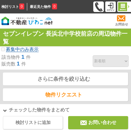
0
0
検討リスト
最近見た物件
お問合せ
セブンイレブン 長浜北中学校前店の周辺物件一
覧
募集中のみ表示
1
該当物件
件
1
販売数
件
さらに条件を絞り込む
物件リクエスト
チェックした物件をまとめて
検討リストに追加
お問い合わせ