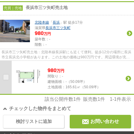
長浜市三ツ矢町売土地
売買｜売地
北陸本線
「
長浜
」駅 徒歩17分
滋賀県
長浜市
三ツ矢町
980
万円
築年数：-
階数：-
長浜市三ツ矢町売土地：北陸本線長浜駅にも近くて便利。徒歩12分の場所に長浜
市立長浜北小学校があります。この土地の価格は980万円です。周辺環境が充実
している土地です。住宅や店舗...
980
万
円
間取り：-
建物面積：
-（50.09坪）
土地面積：
165.61㎡（50.09坪）
該当公開件数
1
件 販売数
1
件
1-1
件表示
チェックした物件をまとめて
検討リストに追加
お問い合わせ