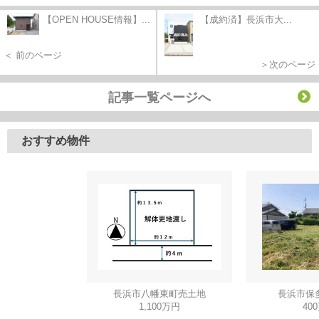
【OPEN HOUSE情報】...
【成約済】長浜市大...
＜ 前のページ
＞次のページ
記事一覧ページへ
おすすめ物件
長浜市八幡東町売土地
長浜市保
1,100万円
40