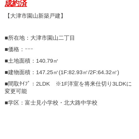
成約済
【大津市園山新築戸建】
■所在地：大津市園山二丁目
■価格：ｰｰｰ
■土地面積：140.79㎡
■建物面積：147.25㎡(1F:82.93㎡/2F:64.32㎡)
■間取ﾀｲﾌﾟ：2LDK ※1F洋室を将来仕切り3LDKに
変更可能
■学区：富士見小学校・北大路中学校