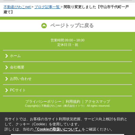
不動産びわこnet
>
ブログ記事一覧
>
間取り変更しました【守山市千代町一戸
建て】
ページトップに戻る
営業時間:09:00～18:00
定休日:日・祝
ホーム
会社概要
お問い合わせ
PCサイト
プライバシーポリシー
利用規約
｜アクセスマップ
｜
Copyright(c) 不動産びわこnet（株式会社イトウ） All rights reserved.
当サイトでは、お客様の当サイト利用状況把握、サービス向上検討を目的と
して、クッキー（Cookie）を使用しています。
詳しくは、当社の
「Cookieの取扱いについて」
をご確認ください。