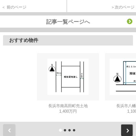
＜ 前のページ
＞次のページ
記事一覧ページへ
おすすめ物件
長浜市南高田町売土地
長浜市八幡
1,400万円
1,1