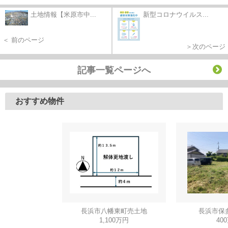
土地情報【米原市中...
新型コロナウイルス...
＜ 前のページ
＞次のページ
記事一覧ページへ
おすすめ物件
長浜市八幡東町売土地
長浜市保
1,100万円
40