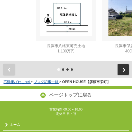
長浜市八幡東町売土地
長浜市保
1,100万円
40
不動産びわこnet
>
ブログ記事一覧
>
OPEN HOUSE【彦根市栄町】
ページトップに戻る
営業時間:09:00～18:00
定休日:日・祝
ホーム