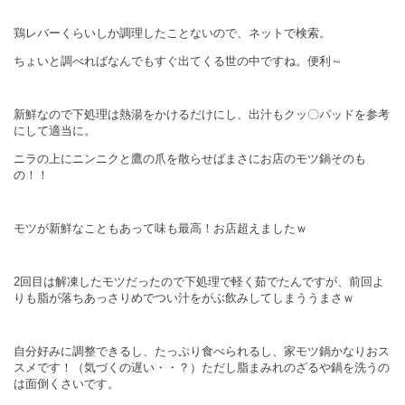
鶏レバーくらいしか調理したことないので、ネットで検索。
ちょいと調べればなんでもすぐ出てくる世の中ですね。便利～
新鮮なので下処理は熱湯をかけるだけにし、出汁もクッ〇パッドを参考
にして適当に。
ニラの上にニンニクと鷹の爪を散らせばまさにお店のモツ鍋そのも
の！！
モツが新鮮なこともあって味も最高！お店超えましたｗ
2回目は解凍したモツだったので下処理で軽く茹でたんですが、前回よ
りも脂が落ちあっさりめでつい汁をがぶ飲みしてしまううまさｗ
自分好みに調整できるし、たっぷり食べられるし、家モツ鍋かなりおス
スメです！（気づくの遅い・・？）ただし脂まみれのざるや鍋を洗うの
は面倒くさいです。