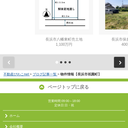
長浜市八幡東町売土地
長浜市保
1,100万円
40
不動産びわこnet
>
ブログ記事一覧
>
物件情報【長浜市祇園町】
ページトップに戻る
営業時間:09:00～18:00
定休日:日・祝
ホーム
会社概要