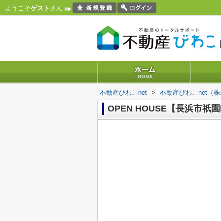
ようこそ
ゲスト
さん
不動産びわこnet
>
不動産びわこnet（
OPEN HOUSE【長浜市祇