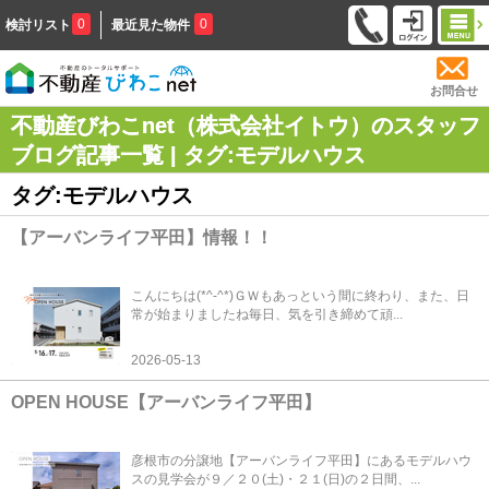
0
0
検討リスト
最近見た物件
お問合せ
不動産びわこnet（株式会社イトウ）のスタッフ
ブログ記事一覧 | タグ:モデルハウス
タグ:モデルハウス
【アーバンライフ平田】情報！！
こんにちは(*^-^*)ＧＷもあっという間に終わり、また、日
常が始まりましたね毎日、気を引き締めて頑...
2026-05-13
OPEN HOUSE【アーバンライフ平田】
彦根市の分譲地【アーバンライフ平田】にあるモデルハウ
スの見学会が９／２０(土)・２１(日)の２日間、...