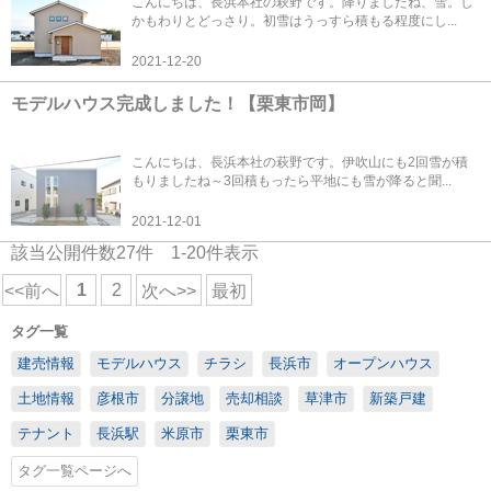
こんにちは、長浜本社の萩野です。降りましたね、雪。し
かもわりとどっさり。初雪はうっすら積もる程度にし...
2021-12-20
モデルハウス完成しました！【栗東市岡】
こんにちは、長浜本社の萩野です。伊吹山にも2回雪が積
もりましたね～3回積もったら平地にも雪が降ると聞...
2021-12-01
該当公開件数
27
件
1-20
件表示
1
2
<<前へ
次へ>>
最初
タグ一覧
建売情報
モデルハウス
チラシ
長浜市
オープンハウス
土地情報
彦根市
分譲地
売却相談
草津市
新築戸建
テナント
長浜駅
米原市
栗東市
タグ一覧ページへ