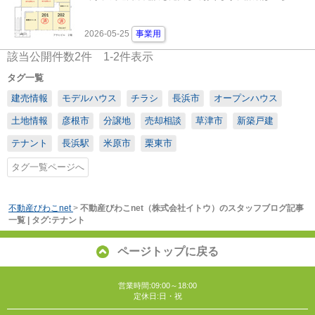
2026-05-25
事業用
該当公開件数
2
件
1-2
件表示
タグ一覧
建売情報
モデルハウス
チラシ
長浜市
オープンハウス
土地情報
彦根市
分譲地
売却相談
草津市
新築戸建
テナント
長浜駅
米原市
栗東市
タグ一覧ページへ
不動産びわこnet
>
不動産びわこnet（株式会社イトウ）のスタッフブログ記事
一覧 | タグ:テナント
ページトップに戻る
営業時間:09:00～18:00
定休日:日・祝