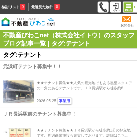
0
0
検討リスト
最近見た物件
お問合せ
不動産びわこnet（株式会社イトウ）のスタッフ
ブログ記事一覧 | タグ:テナント
タグ:テナント
元浜町テナント募集中！！
★★テナント募集★★人気の観光地でもある黒壁スクエア
の一角にあるテナントです。ＪＲ長浜駅から徒歩約8...
2026-05-25
事業用
ＪＲ長浜駅前のテナント募集中！
★★テナント募集★★ＪＲ長浜駅から徒歩約1分の好立地
です。周辺商業施設も充実しております。詳細はこち...