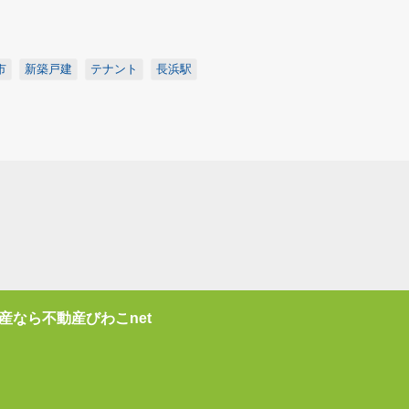
市
新築戸建
テナント
長浜駅
産なら不動産びわこnet