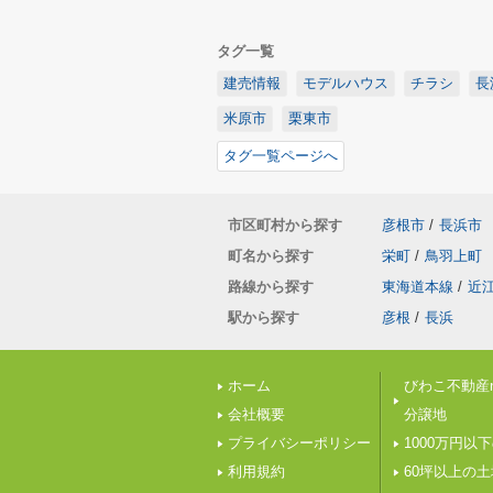
タグ一覧
建売情報
モデルハウス
チラシ
長
米原市
栗東市
タグ一覧ページへ
市区町村から探す
彦根市
/
長浜市
町名から探す
栄町
/
鳥羽上町
路線から探す
東海道本線
/
近
駅から探す
彦根
/
長浜
ホーム
びわこ不動産n
会社概要
分譲地
プライバシーポリシー
1000万円以
利用規約
60坪以上の土