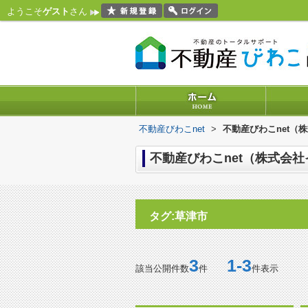
ようこそ
ゲスト
さん
不動産びわこnet
>
不動産びわこnet（
不動産びわこnet（株式会社
タグ:草津市
3
1-3
該当公開件数
件
件表示