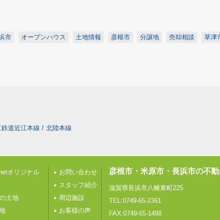
浜市
オープンハウス
土地情報
彦根市
分譲地
売却相談
草津
江鉄道近江本線
/
北陸本線
彦根市・米原市・長浜市の不動
etオリジナル
お問い合わせ
スタッフ紹介
滋賀県長浜市八幡東町225
下の土地
周辺施設
TEL:0749-65-2361
地
お客様の声
FAX:0749-65-1498