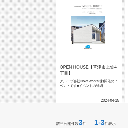
OPEN HOUSE【草津市上笠4
丁目】
グループ会社NoveWorks(株)開催のイ
ベントです■イベントの詳細
→→→ NoveWorks(...
2024-04-15
3
1-3
該当公開件数
件
件表示