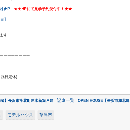
(株)HP
★★
HPにて見学予約受付中！★★
丁目】
ます
ーーーーーーーー
祝日定休)
ーーーーーーーー
記事一覧
約済】長浜市湖北町速水新築戸建
OPEN HOUSE【長浜市湖北
ス
モデルハウス
草津市