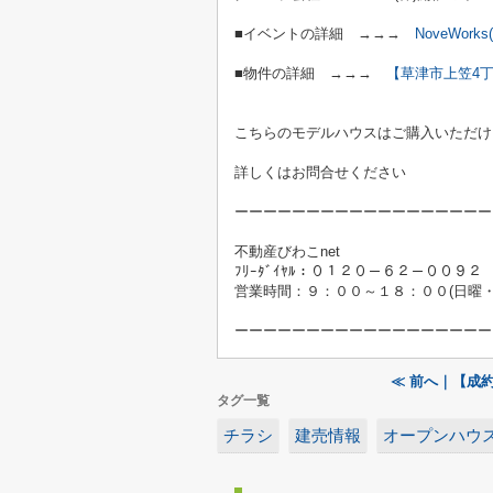
■イベントの詳細 →→→
NoveWorks
■物件の詳細 →→→
【草津市上笠4
こちらのモデルハウスはご購入いただけ
詳しくはお問合せください
ーーーーーーーーーーーーーーーーーー
不動産びわこnet
ﾌﾘｰﾀﾞｲﾔﾙ：０１２０－６２－００９２
営業時間：９：００～１８：００(日曜・
ーーーーーーーーーーーーーーーーーー
≪ 前へ｜【成
タグ一覧
チラシ
建売情報
オープンハウ