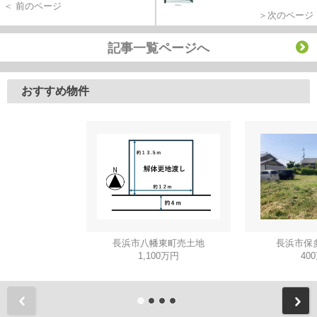
＜ 前のページ
＞次のページ
記事一覧ページへ
おすすめ物件
長浜市八幡東町売土地
長浜市保
1,100万円
40