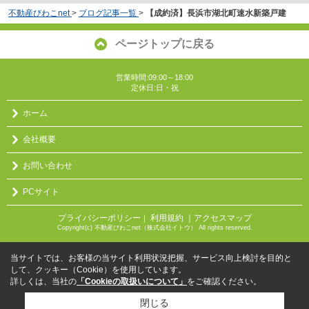
不動産びわこnet
>
ブログ記事一覧
>
【成約済】長浜市湖北町速水新築戸建
ページトップに戻る
営業時間:09:00～18:00
定休日:日・祝
ホーム
会社概要
お問い合わせ
PCサイト
プライバシーポリシー
利用規約
｜アクセスマップ
｜
Copyright(c) 不動産びわこnet（株式会社イトウ） All rights reserved.
当サイトでは、お客様の当サイト利用状況把握、サービス向上検討を目的と
して、クッキー（Cookie）を使用しています。
詳しくは、当社の
「Cookieの取扱いについて」
をご確認ください。
閉じる