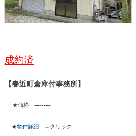
成約済
【春近町倉庫付事務所】
★価格 ---------
★
物件詳細
←クリック