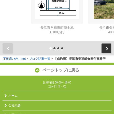
長浜市八幡東町売土地
長浜市保
1,100万円
40
不動産びわこnet
>
ブログ記事一覧
>
【成約済】長浜市春近町倉庫付事務所
ページトップに戻る
営業時間:09:00～18:00
定休日:日・祝
ホーム
会社概要