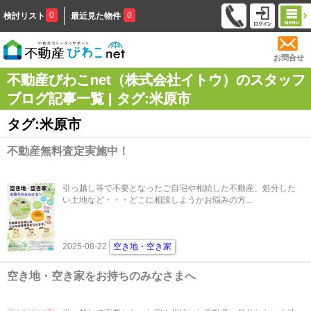
0
0
検討リスト
最近見た物件
お問合せ
不動産びわこnet（株式会社イトウ）のスタッフ
ブログ記事一覧 | タグ:米原市
タグ:米原市
不動産無料査定実施中！
引っ越し等で不要となったご自宅や相続した不動産、処分した
い土地など・・・どこに相談しようかお悩みの方...
2025-08-22
空き地・空き家
空き地・空き家をお持ちのみなさまへ