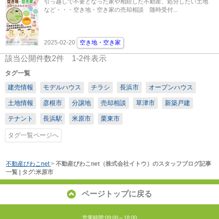
引っ越しで不要となった家や相続した不動産、処分したい土地
など・・・空き地・空き家の売却相談 随時受付...
2025-02-20
空き地・空き家
該当公開件数
2
件
1-2
件表示
タグ一覧
建売情報
モデルハウス
チラシ
長浜市
オープンハウス
土地情報
彦根市
分譲地
売却相談
草津市
新築戸建
テナント
長浜駅
米原市
栗東市
タグ一覧ページへ
不動産びわこnet
>
不動産びわこnet（株式会社イトウ）のスタッフブログ記事
一覧 | タグ:米原市
ページトップに戻る
営業時間:09:00～18:00