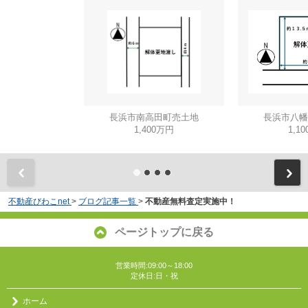
長浜市南高田町売土地
長浜市八幡
1,400万円
1,1
不動産びわこnet
>
ブログ記事一覧
>
不動産無料査定実施中！
ページトップに戻る
営業時間:09:00～18:00
定休日:日・祝
ホーム