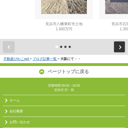
長浜市八幡東町売土地
長浜市石
1,600万円
1,3
不動産びわこnet
>
ブログ記事一覧
>
大阪にて・・
ページトップに戻る
営業時間:09:00～18:00
定休日:日・祝
ホーム
会社概要
お問い合わせ