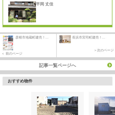
平岡 丈佳
彦根市地蔵町建売！...
長浜市宮司町建売！...
＞次のページ
＜ 前のページ
記事一覧ページへ
おすすめ物件