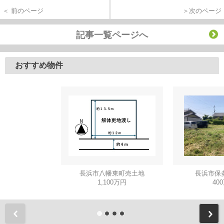
＜ 前のページ
＞次のページ
記事一覧ページへ
おすすめ物件
長浜市八幡東町売土地
長浜市保
1,100万円
40