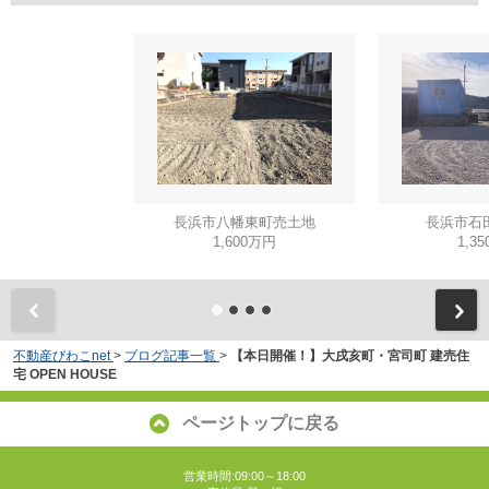
長浜市八幡東町売土地
長浜市石
1,600万円
1,3
不動産びわこnet
>
ブログ記事一覧
>
【本日開催！】大戌亥町・宮司町 建売住
宅 OPEN HOUSE
ページトップに戻る
営業時間:09:00～18:00