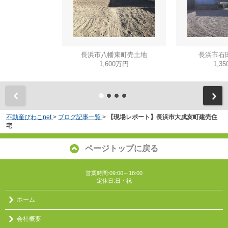
長浜市八幡東町売土地
長浜市石
1,600万円
1,3
不動産びわこnet
>
ブログ記事一覧
>
【現場レポート】長浜市大戌亥町建売住
宅
ページトップに戻る
営業時間:09:00～18:00
定休日:日・祝
ホーム
会社概要