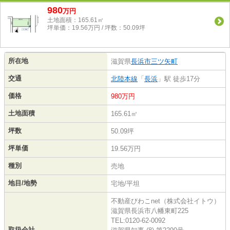
980
万
円
土地面積：165.61㎡
坪単価：19.56万円 / 坪数：50.09坪
所在地
滋賀県
長浜市
三ツ矢町
交通
北陸本線
「
長浜
」駅 徒歩17分
価格
980万円
土地面積
165.61㎡
坪数
50.09坪
坪単価
19.56万円
種別
売地
地目/地勢
宅地/平坦
不動産びわこnet（株式会社イトウ）
滋賀県長浜市八幡東町225
TEL:0120-62-0092
取扱会社