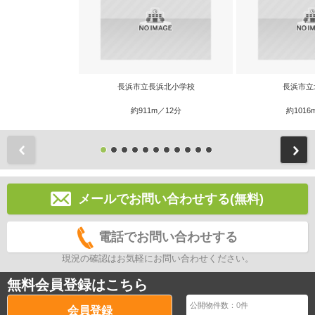
長浜市立長浜北小学校
長浜市立
約911m／12分
約1016
前
メールでお問い合わせする(無料)
電話でお問い合わせする
現況の確認はお気軽にお問い合わせください。
無料会員登録はこちら
公開物件数：
0
件
会員登録