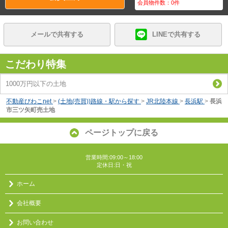
会員物件数：
0
件
メールで共有する
LINEで共有する
こだわり特集
1000万円以下の土地
不動産びわこnet
>
(土地(売買))路線・駅から探す
>
JR北陸本線
>
長浜駅
>
長浜
市三ツ矢町売土地
ページトップに戻る
営業時間:09:00～18:00
定休日:日・祝
ホーム
会社概要
お問い合わせ