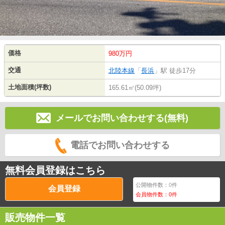
価格
980万円
交通
北陸本線
「
長浜
」駅 徒歩17分
土地面積(坪数)
165.61㎡(50.09坪)
メールでお問い合わせする(無料)
電話でお問い合わせする
無料会員登録はこちら
公開物件数：
0
件
会員登録
会員物件数：
0
件
販売物件一覧