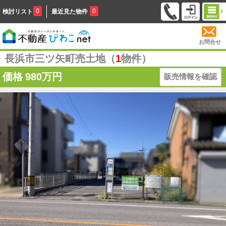
0
0
検討リスト
最近見た物件
お問合せ
長浜市三ツ矢町売土地（
1
物件）
価格
980万円
販売情報を確認