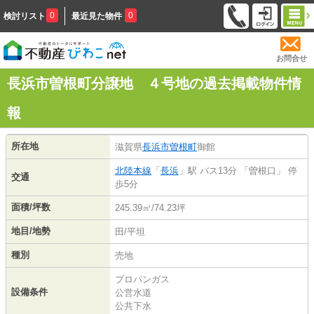
0
0
検討リスト
最近見た物件
お問合せ
長浜市曽根町分譲地 ４号地の過去掲載物件情
報
所在地
滋賀県
長浜市
曽根町
御館
北陸本線
「
長浜
」駅 バス13分 「曽根口」 停
交通
歩5分
面積/坪数
245.39㎡/74.23坪
地目/地勢
田/平坦
種別
売地
プロパンガス
設備条件
公営水道
公共下水