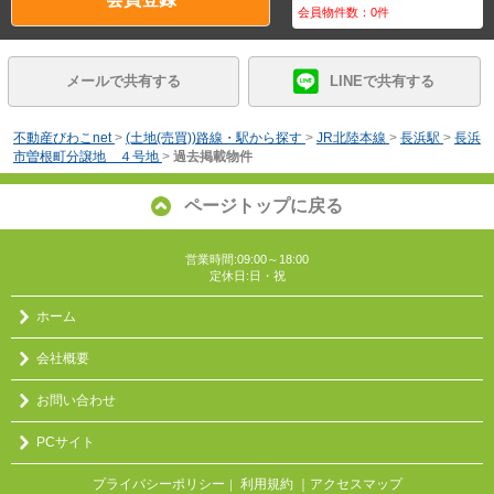
会員物件数：
0
件
メールで共有する
LINEで共有する
不動産びわこnet
>
(土地(売買))路線・駅から探す
>
JR北陸本線
>
長浜駅
>
長浜
市曽根町分譲地 ４号地
>
過去掲載物件
ページトップに戻る
営業時間:09:00～18:00
定休日:日・祝
ホーム
会社概要
お問い合わせ
PCサイト
プライバシーポリシー
利用規約
｜アクセスマップ
｜