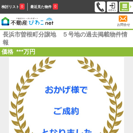
0
0
検討リスト
最近見た物件
お問合せ
長浜市曽根町分譲地 ５号地の過去掲載物件情
報
価格
***
万円