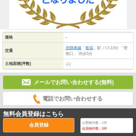
価格
-
北陸本線
「
長浜
」駅 バス13分 「曽
交通
根口」 停歩5分
土地面積(坪数)
-(-)
メールでお問い合わせする(無料)
電話でお問い合わせする
無料会員登録はこちら
公開物件数：
0
件
会員登録
会員物件数：
0
件