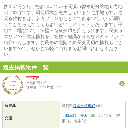
多くの方からご好評頂いている長浜市曽根町分譲地５号地
のご紹介です。周辺環境が充実している在宅用地です。建
築条件付きは、参考プランをもとにできるので1から間取
りなどを考えなくてもよいというメリットがあります。平
坦な土地なので、擁壁・造成費用を抑えられます。長浜市
エリアの不動産情報を、経験・知識が豊富なスタッフがご
紹介いたします。お薦めの北陸本線長浜周辺の情報もござ
いますので、ぜひお気軽に当社までお問い合わせくださ
い。
過去掲載物件一覧
***
万円
土地面積：***
坪単価：*** / 坪数：***
所在地
滋賀県
長浜市
曽根町
御館
北陸本線
「
長浜
」駅 バス13分 「曽
交通
根口」 停歩5分