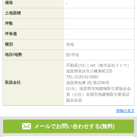
価格
-
土地面積
-
坪数
-
坪単価
-
種別
売地
地目/地勢
田/平坦
不動産びわこnet（株式会社イトウ）
滋賀県長浜市八幡東町225
TEL:0120-62-0092
取扱会社
滋賀県知事 (8) 第2290号
(公社）滋賀県宅地建物取引業協会会
員（公社）全国宅地建物取引業保証
協会会員
情報の見方
メールでお問い合わせする(無料)