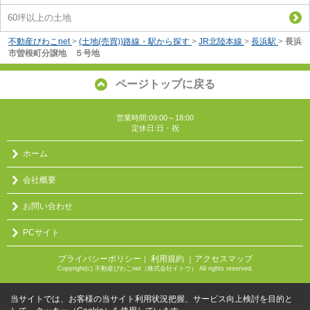
60坪以上の土地
不動産びわこnet
>
(土地(売買))路線・駅から探す
>
JR北陸本線
>
長浜駅
>
長浜
市曽根町分譲地 ５号地
ページトップに戻る
営業時間:09:00～18:00
定休日:日・祝
ホーム
会社概要
お問い合わせ
PCサイト
プライバシーポリシー
利用規約
｜アクセスマップ
｜
Copyright(c) 不動産びわこnet（株式会社イトウ） All rights reserved.
当サイトでは、お客様の当サイト利用状況把握、サービス向上検討を目的と