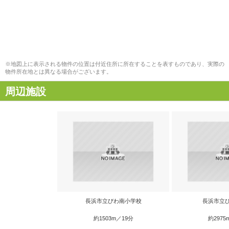
※地図上に表示される物件の位置は付近住所に所在することを表すものであり、実際の
物件所在地とは異なる場合がございます。
周辺施設
長浜市立びわ南小学校
長浜市立
約1503m／19分
約2975