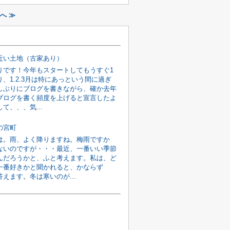
へ ≫
近い土地（古家あり）
りです！今年もスタートしてもうすぐ1
、1.2.3月は特にあっという間に過ぎ
しぶりにブログを書きながら、確か去年
ブログを書く頻度を上げると宣言したよ
て、、、気...
の宮町
は。雨、よく降りますね。梅雨ですか
ないのですが・・・最近、一番いい季節
んだろうかと、ふと考えます。私は、ど
一番好きかと聞かれると、かならず
えます。冬は寒いのが...