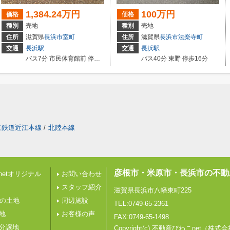
1,384.24万円
100万円
価格
価格
種別
売地
種別
売地
住所
滋賀県
長浜市
室町
住所
滋賀県
長浜市
法楽寺町
交通
長浜駅
交通
長浜駅
バス7分 市民体育館前 停歩12分
バス40分 東野 停歩16分
江鉄道近江本線
/
北陸本線
彦根市・米原市・長浜市の不動
etオリジナル
お問い合わせ
スタッフ紹介
滋賀県長浜市八幡東町225
下の土地
周辺施設
TEL:0749-65-2361
地
お客様の声
FAX:0749-65-1498
の分譲地
Copyright(c) 不動産びわこnet（株