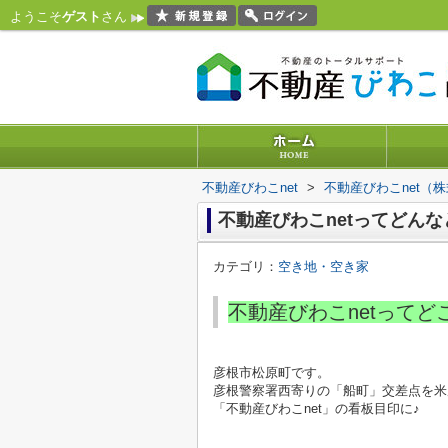
ようこそ
ゲスト
さん
不動産びわこnet
>
不動産びわこnet（
不動産びわこnetってどんな
カテゴリ：
空き地・空き家
不動産びわこnetってど
彦根市松原町です。
彦根警察署西寄りの「船町」交差点を米
「不動産びわこnet」の看板目印に♪