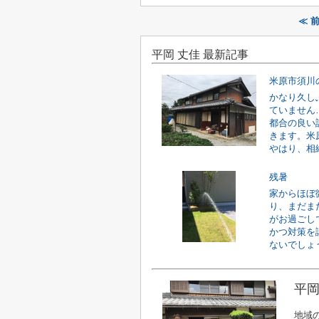
≪ 
平岡 丈佳 最新記事
米原市須川
かなり久し
ていません
都合の良い
きます。米
やはり、相続
残暑
家からほぼ
り、まだま
がお過ごし
かつ対策を
ないでしょう
平岡
地域