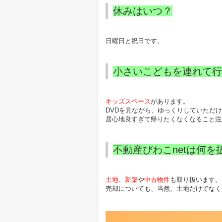
休みはいつ？
日曜日と祝日です。
小さいこどもを連れて行
キッズスペース
があります。
DVDを見ながら、ゆっくりしていただ
居心地良すぎて帰りたくなくなること注意(
不動産びわこnetは何を
土地、新築
や
中古物件
も取り扱います。
売却についても、当然、土地だけでなく