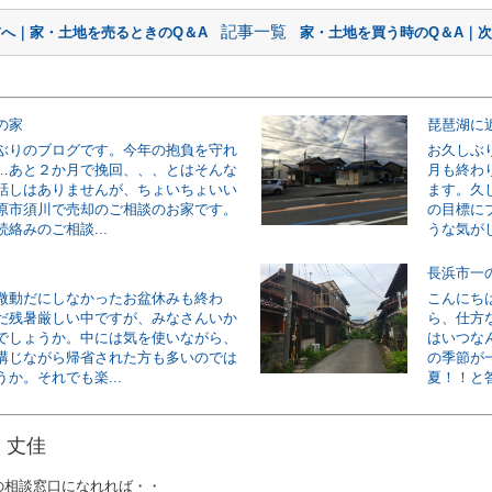
記事一覧
前へ｜家・土地を売るときのQ＆A
家・土地を買う時のQ＆A｜次
の家
琵琶湖に
ぶりのブログです。今年の抱負を守れ
お久しぶ
…あと２か月で挽回、、、とはそんな
月も終わり
話しはありませんが、ちょいちょいい
ます。久
原市須川で売却のご相談のお家です。
の目標に
絡みのご相談...
うな気がし
長浜市一
微動だにしなかったお盆休みも終わ
こんにち
だ残暑厳しい中ですが、みなさんいか
ら、仕方
でしょうか。中には気を使いながら、
はいつな
講じながら帰省された方も多いのでは
の季節が
か。それでも楽...
夏！！と答
 丈佳
の相談窓口になれれば・・