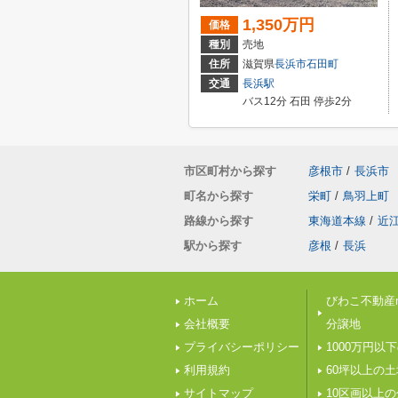
1,350万円
価格
種別
売地
住所
滋賀県
長浜市
石田町
交通
長浜駅
バス12分 石田 停歩2分
市区町村から探す
彦根市
/
長浜市
町名から探す
栄町
/
鳥羽上町
路線から探す
東海道本線
/
近
駅から探す
彦根
/
長浜
ホーム
びわこ不動産n
会社概要
分譲地
プライバシーポリシー
1000万円以
利用規約
60坪以上の土
サイトマップ
10区画以上