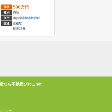
500万円
価格
種別
売地
住所
滋賀県
彦根市
松原町
交通
彦根駅
徒歩17分
産なら不動産びわこnet
式会社イトウ）