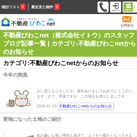
0
0
検討リスト
最近見た物件
お問合せ
不動産びわこnet（株式会社イトウ）のスタッフ
ブログ記事一覧 | カテゴリ:不動産びわこnetから
のお知らせ
カテゴリ:不動産びわこnetからのお知らせ
今年の抱負
少し遅くなりましたが、新年あけましておめでとうござい
ます。さて、早速ですが、この場をお借りしまして今...
2020-01-10
不動産びわこnetからのお知らせ
更地になった土地のご紹介
私の嫌いな寒い季節も過ぎて、ようやく暖かくなってきま