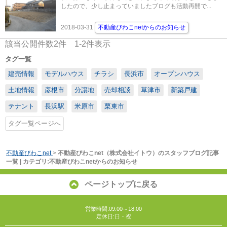
したので、少し止まっていましたブログも活動再開で...
2018-03-31
不動産びわこnetからのお知らせ
該当公開件数
2
件
1-2
件表示
タグ一覧
建売情報
モデルハウス
チラシ
長浜市
オープンハウス
土地情報
彦根市
分譲地
売却相談
草津市
新築戸建
テナント
長浜駅
米原市
栗東市
タグ一覧ページへ
不動産びわこnet
>
不動産びわこnet（株式会社イトウ）のスタッフブログ記事
一覧 | カテゴリ:不動産びわこnetからのお知らせ
ページトップに戻る
営業時間:09:00～18:00
定休日:日・祝