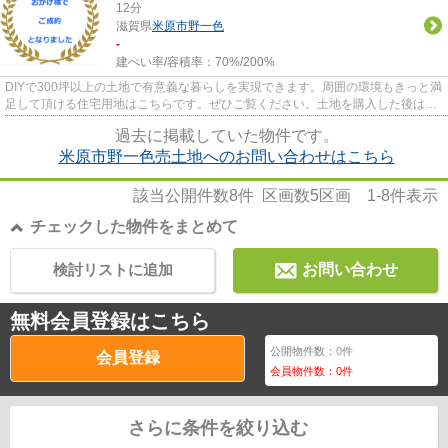
12分
滋賀県
米原市
野一色
-
建ぺい率/容積率：
70%/200%
DIYで300坪以上の土地で有意義な暮らしを実現できます。周囲の環境もきっと満
足して頂ける住宅用地はこちらです。ぜひご覧ください。土地を購入した後は好
きなタイミングで住まいを建...
過去に掲載していた物件です。
米原市野一色売土地へのお問い合わせはこちら
該当公開件数
8
件 区画数
5
区画
1-8
件表示
チェックした物件をまとめて
検討リストに追加
お問い合わせ
無料会員登録はこちら
公開物件数：
0
件
会員登録
会員物件数：
0
件
さらに条件を絞り込む