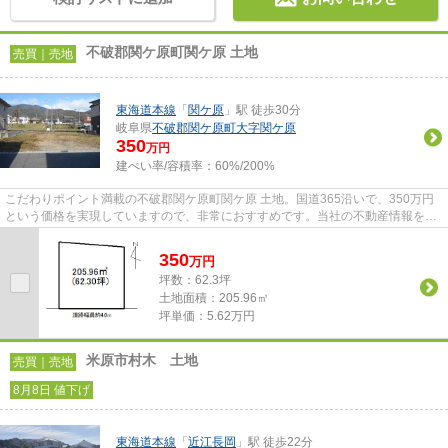
不破郡関ケ原町関ケ原 土地
売買｜売地
東海道本線
「
関ケ原
」駅 徒歩30分
岐阜県
不破郡関ケ原町
大字関ケ原
350
万円
建ぺい率/容積率：
60%/200%
こだわりポイント満載の不破郡関ケ原町関ケ原 土地。国道365沿いで、350万円
という価格を実現していますので、非常におすすめです。当社の不動産情報をぜ
ひご覧ください。お薦めの不動...
350
万
円
坪数：62.3坪
土地面積：205.96㎡
坪単価：5.62万円
米原市村木 土地
売買｜売地
8月8日 値下げ
東海道本線
「
近江長岡
」駅 徒歩22分