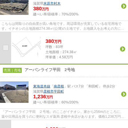
滋賀県
米原市
村木
380
万円
建ぺい率/容積率：
70%/200%
こちらは間取りの自由度が高い角地です。周辺環境が充実している在宅用地で
す。イチオシの土地面積274.38㎡(公簿)の土地です。土地購入をお考えの方にイ
チオシの売地がこちらです。親...
380
万
円
坪数：83坪
土地面積：274.38㎡
坪単価：4.58万円
アーバンライフ平田 2号地
売買｜売地
東海道本線
「
南彦根
」駅 バス7分 「和田町」 停歩2分
滋賀県
彦根市
平田町
1,236
万円
建ぺい率/容積率：
60%/200%
「アーバンライフ平田 ２号地」のここがイチオシ。家から256mのところに、
薬や日用品を買うのに便利なスギ薬局 彦根中央店があります。価格1,236万円の
土地です。住まい探しのことな...