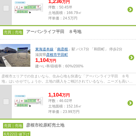
1,236
万
円
坪数：50.45坪
土地面積：166.79㎡
坪単価：24.5万円
アーバンライフ平田 ８号地
売買｜売地
東海道本線
「
南彦根
」駅 バス7分 「和田町」 停歩2分
滋賀県
彦根市
平田町
1,104
万円
建ぺい率/容積率：
60%/200%
彦根市エリアでの住まいなら、住み心地も快適な「アーバンライフ平田 ８号
地」はいかがでしょうか。土地の購入をご検討されているなら、ニーズも高いこ
ちらの売地はいかがでしょうか...
1,104
万
円
坪数：46.02坪
土地面積：152.16㎡
坪単価：23.99万円
彦根市松原町売土地
売買｜売地
6月22日 値下げ