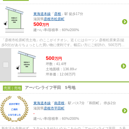
東海道本線
「
彦根
」駅 徒歩17分
滋賀県
彦根市
松原町
500
万円
建ぺい率/容積率：
60%/200%
「彦根市松原町売土地」のここがイチオシ。近くにはローソン 彦根松原東店(徒
歩5分)がありちょっとした買い物に便利です。幅広い方にご好評の、500万円の
こちらの土地はいかがでしょう...
500
万
円
坪数：41.4坪
土地面積：136.89㎡
坪単価：12.08万円
アーバンライフ平田 5号地
売買｜売地
東海道本線
「
南彦根
」駅 バス7分 「和田町」 停歩2分
滋賀県
彦根市
平田町
-
建ぺい率/容積率：
60%/200%
新生活を失敗せず、スタートさせたいならこちらの「アーバンライフ平田 ５号