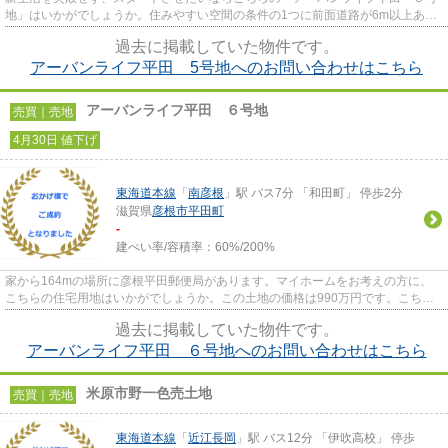
地」はいかがでしょうか。住みやすい空間の条件の1つに前面道路が6m以上ある
ところを入れてみては。売地を...
過去に掲載していた物件です。
アーバンライフ平田 5号地へのお問い合わせはこちら
アーバンライフ平田 ６号地
売買｜売地
4月30日 値下げ
東海道本線
「
南彦根
」駅 バス7分 「和田町」 停歩2分
滋賀県
彦根市
平田町
-
建ぺい率/容積率：
60%/200%
家から164mの場所に彦根平田郵便局があります。マイホームをお考えの方に、
こちらの住宅用地はいかがでしょうか。この土地の価格は990万円です。こちら
の土地は一定期間、モデルハウス...
過去に掲載していた物件です。
アーバンライフ平田 ６号地へのお問い合わせはこちら
米原市野一色売土地
売買｜売地
東海道本線
「
近江長岡
」駅 バス12分 「伊吹高校」 停歩